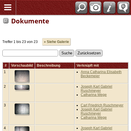
Dokumente
Treffer 1 bis 23 von 23
» Siehe Galerie
#
Vorschaubild
Beschreibung
Verknüpft mit
1
Anna Catharina Elisabeth
Beckemeier
2
Joseph Karl Gabriel
Ruschmeyer
Catharina Wege
3
Carl Friedrich Ruschmeyer
Joseph Karl Gabriel
Ruschmeyer
Catharina Wege
4
Joseph Karl Gabriel