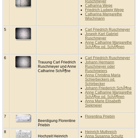
Ruschmeyer
Catharina Wege
Friedrich Ludwig Wege
Catharina Margarethe
Wischmann
5
Carl Friedrich Ruschmeyer
Joseph Karl Gabriel
Ruschmeyer
Anne Catharine Margarethe
SchÃ¶ne od. SchÃ¶nen
6
Carl Friedrich Ruschmeyer
Trauung Carl Friedrich
Johann Hermann
Ruschmeyer und Anne
Ruschmeyer oder
Catharine SchÃ¶ne
Ruschmeiers
Anna Christina Maria
Schierbeckers od.
Schirbecker
Johann Friederich SchÃ¶ne
Anne Catharine Margarethe
SchÃ¶ne od. SchÃ¶nen
Anna Marie Elisabeth
Siekmeier
7
Florentina Priebin
Beerdigung Florentine
Priebin
8
Heinrich Muthreich
Hochzeit Heinrich
Anna Susanna Schultz