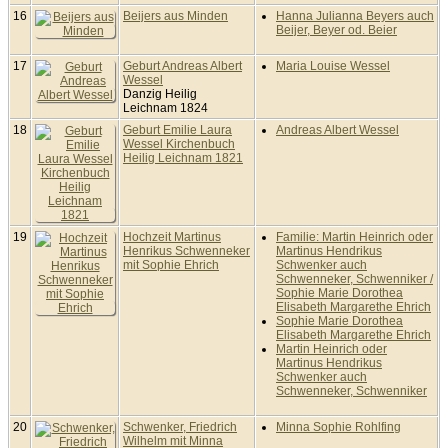
16
Beijers aus Minden
Hanna Julianna Beyers auch
Beijer, Beyer od. Beier
17
Geburt Andreas Albert
Maria Louise Wessel
Wessel
Danzig Heilig
Leichnam 1824
18
Geburt Emilie Laura
Andreas Albert Wessel
Wessel Kirchenbuch
Heilig Leichnam 1821
19
Hochzeit Martinus
Familie: Martin Heinrich oder
Henrikus Schwenneker
Martinus Hendrikus
mit Sophie Ehrich
Schwenker auch
Schwenneker, Schwenniker /
Sophie Marie Dorothea
Elisabeth Margarethe Ehrich
Sophie Marie Dorothea
Elisabeth Margarethe Ehrich
Martin Heinrich oder
Martinus Hendrikus
Schwenker auch
Schwenneker, Schwenniker
20
Schwenker, Friedrich
Minna Sophie Rohlfing
Wilhelm mit Minna