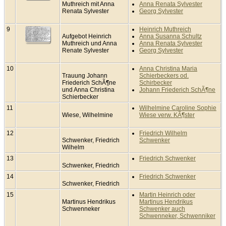
Muthreich mit Anna
Anna Renata Sylvester
Renata Sylvester
Georg Sylvester
9
Heinrich Muthreich
Aufgebot Heinrich
Anna Susanna Schultz
Muthreich und Anna
Anna Renata Sylvester
Renate Sylvester
Georg Sylvester
10
Anna Christina Maria
Trauung Johann
Schierbeckers od.
Friederich SchÃ¶ne
Schirbecker
und Anna Christina
Johann Friederich SchÃ¶ne
Schierbecker
11
Wilhelmine Caroline Sophie
Wiese, Wilhelmine
Wiese verw. KÃ¶ster
12
Friedrich Wilhelm
Schwenker, Friedrich
Schwenker
Wilhelm
13
Friedrich Schwenker
Schwenker, Friedrich
14
Friedrich Schwenker
Schwenker, Friedrich
15
Martin Heinrich oder
Martinus Hendrikus
Martinus Hendrikus
Schwenneker
Schwenker auch
Schwenneker, Schwenniker