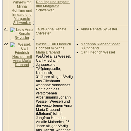
Rohlfing und Irmgard
und Margarete
Schwenker
21
Taufe Anna Renate
Anna Renata Sylvester
Sylvester
22
Wessel, Carl Friedrich
Marianna Riebandt oder
Hochzeit mit Anna
RÃ¼hband
Maria Draband
Carl Friedrich Wessel
WeÃŸel alias Weesel,
Carl Friedrich,
Junggeselle,
TÃ¶pfergeselle,
katholisch,
31 Jahre alt, gebÃ¼rtig
aus Olivabaum
wohnhaft Nonnenhaft
Nr. 5 Sohn des
verstorbenen
Arbeitsmanns Johann
Wessel (Weesel) und
der verstorbenen Anna
Maria Draband
(Mieband) ist mit
Jungfrau Henriette
Amalie Muthreich, 26
Jahre alt, gebÃ¼rtig
aus Danzig, wohnhaft