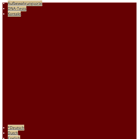
Aufbewahrungsorte
DNA-Tests
Kontakt
*Deutsch
Dutch
English