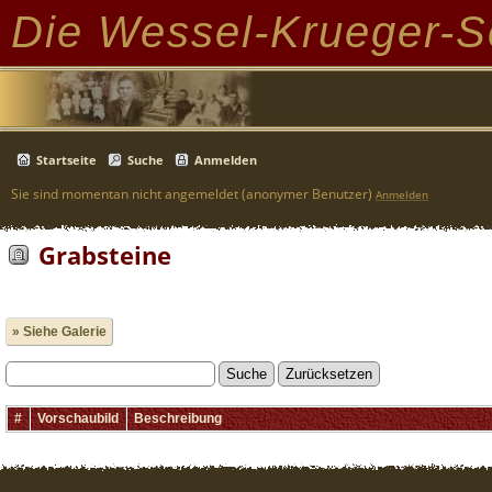
Die Wessel-Krueger-S
Startseite
Suche
Anmelden
Sie sind momentan nicht angemeldet (anonymer Benutzer)
Anmelden
Grabsteine
» Siehe Galerie
#
Vorschaubild
Beschreibung