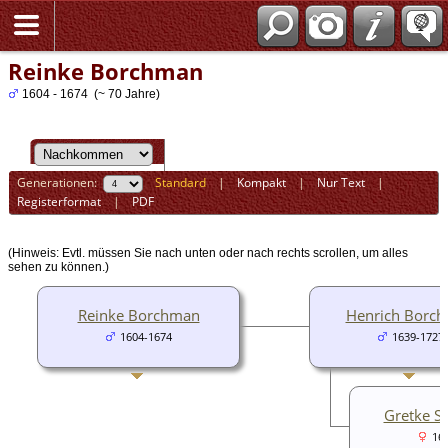
Reinke Borchman
1604 - 1674 (~ 70 Jahre)
Generationen:
Standard
|
Kompakt
|
Nur Text
|
Registerformat
|
PDF
(Hinweis: Evtl. müssen Sie nach unten oder nach rechts scrollen, um alles
sehen zu können.)
Reinke Borchman
Henrich Borc
1604-1674
1639-1727
Gretke S
16