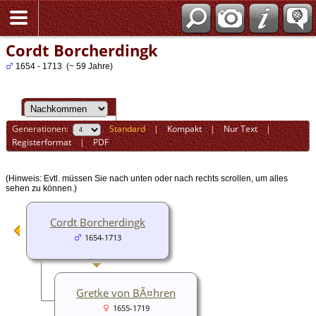
Cordt Borcherdingk
1654 - 1713 (~ 59 Jahre)
Generationen:
Standard
|
Kompakt
|
Nur Text
|
Registerformat
|
PDF
(Hinweis: Evtl. müssen Sie nach unten oder nach rechts scrollen, um alles
sehen zu können.)
Cordt Borcherdingk
1654-1713
Gretke von BÃ¤hren
1655-1719