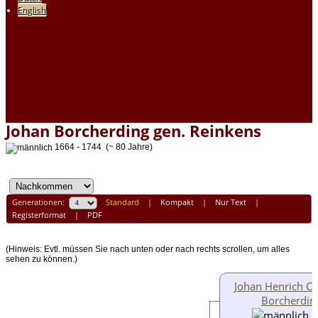
English
Johan Borcherding gen. Reinkens
1664 - 1744 (~ 80 Jahre)
Generationen:
Standard
|
Kompakt
|
Nur Text
|
Registerformat
|
PDF
(Hinweis: Evtl. müssen Sie nach unten oder nach rechts scrollen, um alles
sehen zu können.)
Johan Henrich Ch
Borcherdin
1