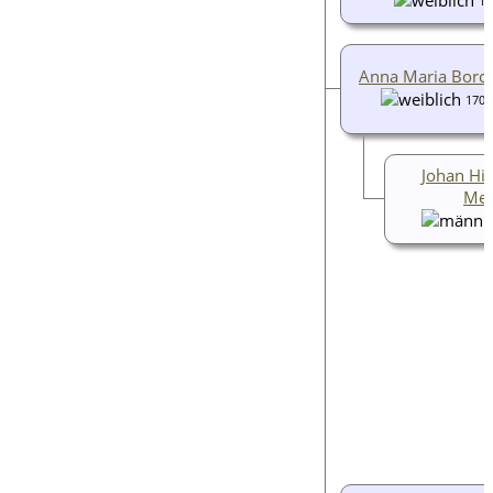
17
Anna Maria Borc
1707
Johan Hi
Mei