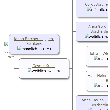
Cordt Borcher
1
Anna Gerdru
Borcherdin
1699
Johan Borcherding gen.
Reinkens
1664-1744
Johann Wies
Gesche Kruse
1671-1738
Hans Heinric
Be
Anna Catrina Eli
Borcherdin