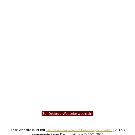
Zur Desktop-Webseite wechseln
Diese Website läuft mit
v. 12.3,
The Next Generation of Genealogy Sitebuilding
programmiert von Darrin Lythgoe © 2001-2026.