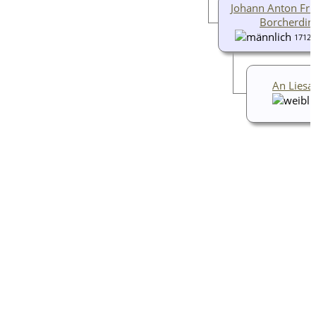
Johann Anton Fri
Borcherdin
1712-
An Liesa