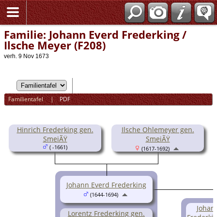
Familie: Johann Everd Frederking /
Ilsche Meyer (F208)
verh. 9 Nov 1673
Familientafel
|
PDF
Hinrich Frederking gen.
Ilsche Ohlemeyer gen.
SmeiÃŸ
SmeiÃŸ
( -1661)
(1617-1692)
Johann Everd Frederking
(1644-1694)
Johan
Lorentz Frederking gen.