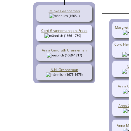
Reinke Granneman
(1665- )
Margreta
Cord Granneman gen. Frees
(1666-1730)
Cord Henr
Anna Gerdruth Granneman
(1669-1717)
N.
N.N. Granneman
(1675-1675)
Anna G
Anna C
Anna Ma