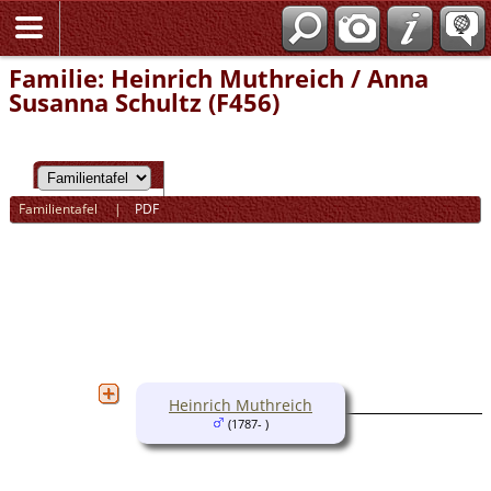
Familie: Heinrich Muthreich / Anna
Susanna Schultz (F456)
Familientafel
|
PDF
Heinrich Muthreich
(1787- )