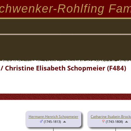
chwenker-Rohlfing Fam
 / Christine Elisabeth Schopmeier (F484)
Hermann Henrich Schopmeier
Catharine Ilsabein Broc
(1745-1813)
(1743-1808)