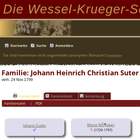
Die Wessel-Krueger-S
Startseite
Suche
Anmelden
Sie sind momentan nicht angemeldet (anonymer Benutzer)
Anmelden
Familie: Johann Heinrich Christian Suter
verh. 24 Nov 1799
Familientafel
Familienblatt
Anmerkung
Familientafel
|
PDF
Marie KlÃ¶pper
Johann Suder
(1729-1797)