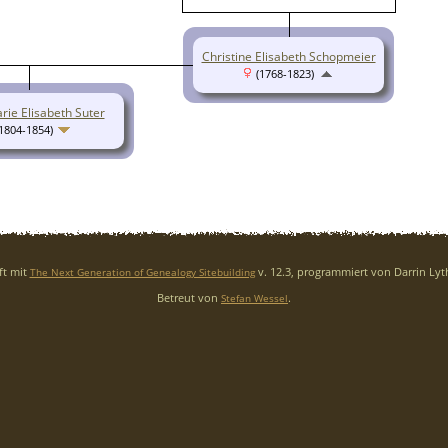
Christine Elisabeth Schopmeier
(1768-1823)
ie Elisabeth Suter
1804-1854)
ft mit
v. 12.3, programmiert von Darrin Ly
The Next Generation of Genealogy Sitebuilding
Betreut von
.
Stefan Wessel