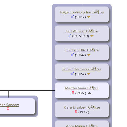
August Ludwig Julius GÃ¶tze
(1901- )
Karl Wilhelm GÃ¶tze
(1902-1993)
Friedrich Otto GÃ¶tze
(1904- )
Robert Hermann GÃ¶tze
(1905- )
Martha Anna GÃ¶tze
(1908- )
dith Sandow
Klara Elisabeth GÃ¶tze
(1909- )
Anna Minna GÃ¶tze