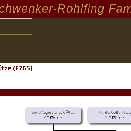
chwenker-Rohlfing Fam
tze (F765)
David August Julius GÃ¶tze
Martha Ottilie Potzt
(1870- )
(1878- )