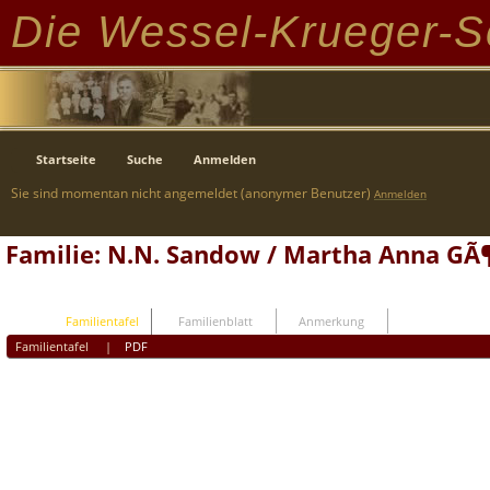
Die Wessel-Krueger-S
Startseite
Suche
Anmelden
Sie sind momentan nicht angemeldet (anonymer Benutzer)
Anmelden
Familie: N.N. Sandow / Martha Anna GÃ¶
Familientafel
Familienblatt
Anmerkung
Familientafel
|
PDF