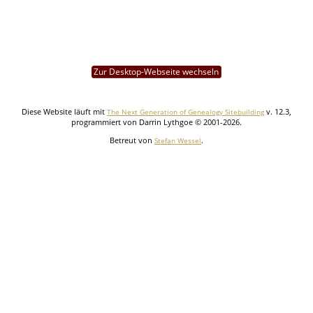
Zur Desktop-Webseite wechseln
Diese Website läuft mit
v. 12.3,
The Next Generation of Genealogy Sitebuilding
programmiert von Darrin Lythgoe © 2001-2026.
Betreut von
.
Stefan Wessel