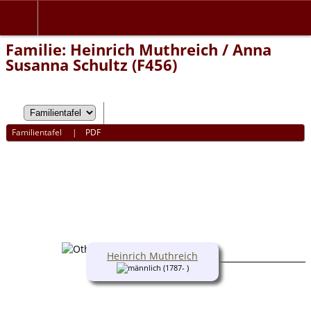
Familie: Heinrich Muthreich / Anna
Susanna Schultz (F456)
Familientafel
|
PDF
Heinrich Muthreich
(1787- )