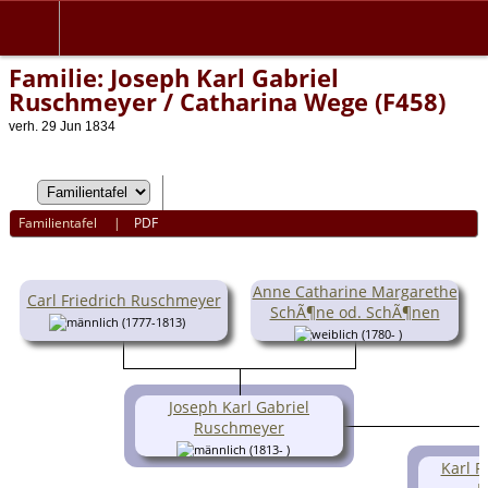
Familie: Joseph Karl Gabriel
Ruschmeyer / Catharina Wege (F458)
verh. 29 Jun 1834
Familientafel
|
PDF
Anne Catharine Margarethe
Carl Friedrich Ruschmeyer
SchÃ¶ne od. SchÃ¶nen
(1777-1813)
(1780- )
Joseph Karl Gabriel
Ruschmeyer
(1813- )
Karl F