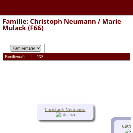
Familie: Christoph Neumann / Marie
Mulack (F66)
Familientafel
|
PDF
Christoph Neumann
Cath