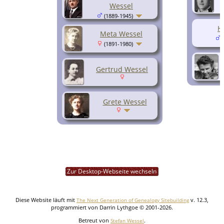
Wessel
(1889-1945)
H
Meta Wessel
(
(1891-1980)
Gertrud Wessel
Grete Wessel
Zur Desktop-Webseite wechseln
Diese Website läuft mit
v. 12.3,
The Next Generation of Genealogy Sitebuilding
programmiert von Darrin Lythgoe © 2001-2026.
Betreut von
.
Stefan Wessel