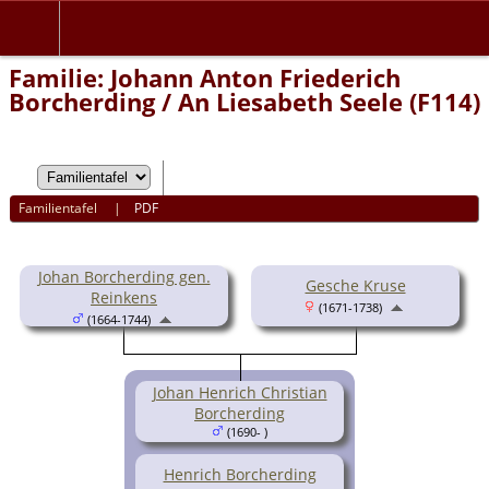
Familie: Johann Anton Friederich
Borcherding / An Liesabeth Seele (F114)
Familientafel
|
PDF
Johan Borcherding gen.
Gesche Kruse
Reinkens
(1671-1738)
(1664-1744)
Johan Henrich Christian
Borcherding
(1690- )
Henrich Borcherding