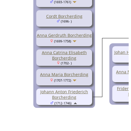
(1693-1761)
Cordt Borcherding
(1696- )
Anna Gerdruth Borcherding
(1699-1758)
Johan Hi
Anna Catrina Elisabeth
Borcherding
(1702- )
Anna M
Anna Maria Borcherding
(1707-1772)
Frideri
Johann Anton Friederich
B
Borcherding
(1712-1746)