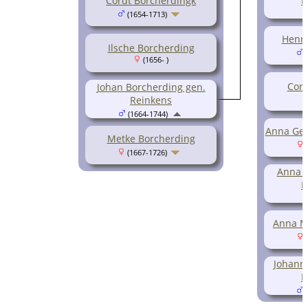
Cordt Borcherdingk
B
(1654-1713)
Henri
Ilsche Borcherding
(
(1656- )
Cord
Johan Borcherding gen.
Reinkens
(1664-1744)
Anna Ger
Metke Borcherding
(
(1667-1726)
Anna C
B
Anna M
(
Johann 
B
(