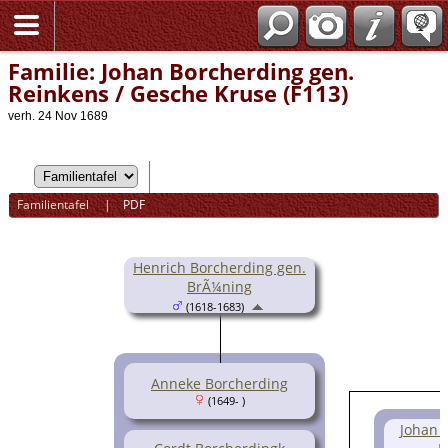
Familie: Johan Borcherding gen.
Reinkens / Gesche Kruse (F113)
verh. 24 Nov 1689
Familientafel
|
PDF
Henrich Borcherding gen.
BrÃ¼ning
(1618-1683)
Anneke Borcherding
(1649- )
Johan 