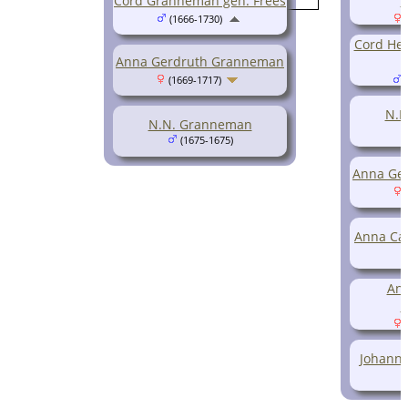
Cord Granneman gen. Frees
(1666-1730)
(
Cord He
Anna Gerdruth Granneman
(1669-1717)
(
N.N
N.N. Granneman
(1675-1675)
Anna Ge
(
Anna Ca
An
(
Johann