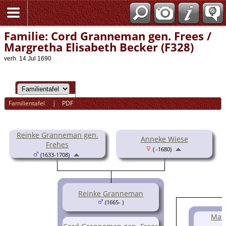
Familie: Cord Granneman gen. Frees /
Margretha Elisabeth Becker (F328)
verh. 14 Jul 1690
Familientafel
|
PDF
Reinke Granneman gen.
Anneke Wiese
Frehes
( -1680)
(1633-1708)
Reinke Granneman
(1665- )
Marg