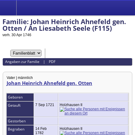
Familie: Johan Heinrich Ahnefeld gen.
Otten / An Liesabeth Seele (F115)
verh. 30 Apr 1746
Angaben zur Familie
|
PDF
Vater | männlich
Johan Heinrich Ahnefeld gen. Otten
Geboren
Getauft
7 Sep 1721
Holzhausen II
Gestorben
Begraben
14 Feb
Holzhausen II
1782