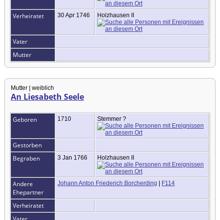
Verheiratet
30 Apr 1746
Holzhausen II
Vater
Mutter
Mutter | weiblich
An Liesabeth Seele
Geboren
1710
Stemmer ?
Gestorben
Begraben
3 Jan 1766
Holzhausen II
Andere
Johann Anton Friederich Borcherding
|
F114
Ehepartner
Verheiratet
Vater