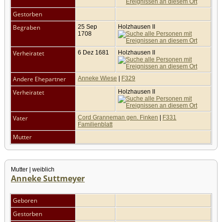
Gestorben
Begraben
25 Sep
Holzhausen II
1708
Verheiratet
6 Dez 1681
Holzhausen II
Andere Ehepartner
Anneke Wiese
|
F329
Verheiratet
Holzhausen II
Vater
Cord Granneman gen. Finken
|
F331
Familienblatt
Mutter
Mutter | weiblich
Anneke Suttmeyer
Geboren
Gestorben