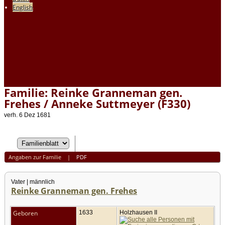
English
Familie: Reinke Granneman gen.
Frehes / Anneke Suttmeyer (F330)
verh. 6 Dez 1681
Angaben zur Familie
|
PDF
Vater | männlich
Reinke Granneman gen. Frehes
Geboren
1633
Holzhausen II