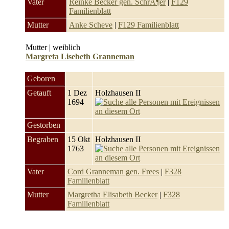
Vater
Reinke Becker gen. SchrÃ¶er
|
F129
Familienblatt
Mutter
Anke Scheve
|
F129 Familienblatt
Mutter | weiblich
Margreta Lisebeth Granneman
Geboren
Getauft
1 Dez
Holzhausen II
1694
Gestorben
Begraben
15 Okt
Holzhausen II
1763
Vater
Cord Granneman gen. Frees
|
F328
Familienblatt
Mutter
Margretha Elisabeth Becker
|
F328
Familienblatt