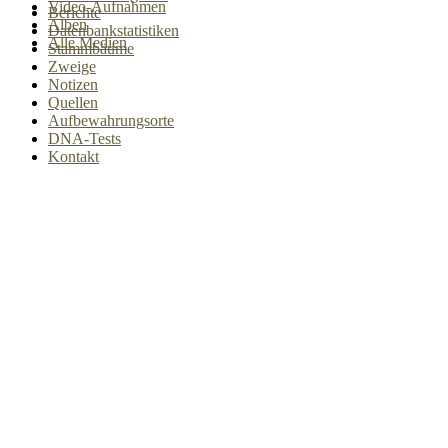
Video-Aufnahmen
Berichte
Alben
Datenbankstatistiken
Alle Medien
Stammbäume
Zweige
Notizen
Quellen
Aufbewahrungsorte
DNA-Tests
Kontakt