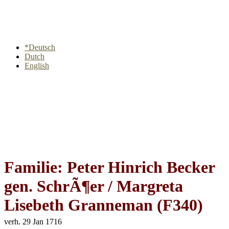
*Deutsch
Dutch
English
Familie: Peter Hinrich Becker
gen. SchrÃ¶er / Margreta
Lisebeth Granneman (F340)
verh. 29 Jan 1716