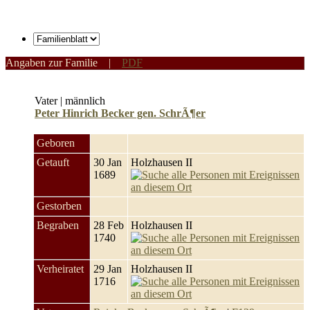
Angaben zur Familie
|
PDF
Vater | männlich
Peter Hinrich Becker gen. SchrÃ¶er
Geboren
Getauft
30 Jan
Holzhausen II
1689
Gestorben
Begraben
28 Feb
Holzhausen II
1740
Verheiratet
29 Jan
Holzhausen II
1716