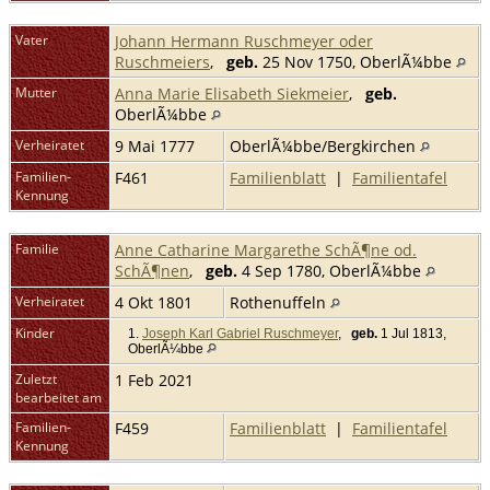
Vater
Johann Hermann Ruschmeyer oder
Ruschmeiers
,
geb.
25 Nov 1750, OberlÃ¼bbe
Mutter
Anna Marie Elisabeth Siekmeier
,
geb.
OberlÃ¼bbe
Verheiratet
9 Mai 1777
OberlÃ¼bbe/Bergkirchen
Familien-
F461
Familienblatt
|
Familientafel
Kennung
Familie
Anne Catharine Margarethe SchÃ¶ne od.
SchÃ¶nen
,
geb.
4 Sep 1780, OberlÃ¼bbe
Verheiratet
4 Okt 1801
Rothenuffeln
Kinder
1.
Joseph Karl Gabriel Ruschmeyer
,
geb.
1 Jul 1813,
OberlÃ¼bbe
Zuletzt
1 Feb 2021
bearbeitet am
Familien-
F459
Familienblatt
|
Familientafel
Kennung