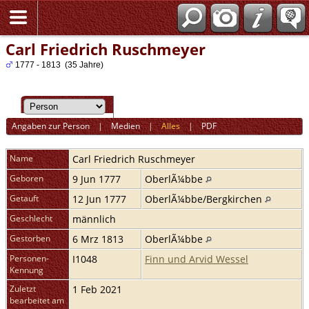
Carl Friedrich Ruschmeyer
1777 - 1813 (35 Jahre)
Angaben zur Person
|
Medien
|
Alles
|
PDF
Name
Carl Friedrich
Ruschmeyer
Geboren
9 Jun 1777
OberlÃ¼bbe
Getauft
12 Jun 1777
OberlÃ¼bbe/Bergkirchen
Geschlecht
männlich
Gestorben
6 Mrz 1813
OberlÃ¼bbe
Personen-
I1048
Finn und Arvid Wessel
Kennung
Zuletzt
1 Feb 2021
bearbeitet am