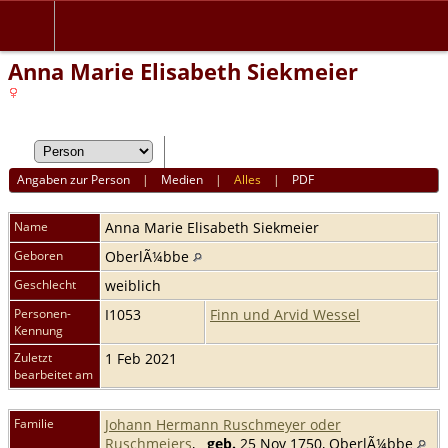
Anna Marie Elisabeth Siekmeier
Angaben zur Person
|
Medien
|
Alles
|
PDF
Name
Anna Marie Elisabeth
Siekmeier
Geboren
OberlÃ¼bbe
Geschlecht
weiblich
Personen-
I1053
Finn und Arvid Wessel
Kennung
Zuletzt
1 Feb 2021
bearbeitet am
Familie
Johann Hermann Ruschmeyer oder
Ruschmeiers
,
geb.
25 Nov 1750, OberlÃ¼bbe