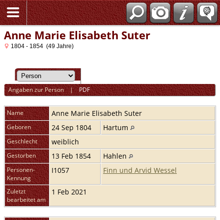
Anne Marie Elisabeth Suter
1804 - 1854 (49 Jahre)
Angaben zur Person
|
PDF
Name
Anne Marie Elisabeth
Suter
Geboren
24 Sep 1804
Hartum
Geschlecht
weiblich
Gestorben
13 Feb 1854
Hahlen
Personen-
I1057
Finn und Arvid Wessel
Kennung
Zuletzt
1 Feb 2021
bearbeitet am