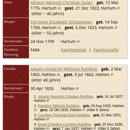
Vater
Johann Heinrich Christian Suter
,
get.
12 Mai
1776, Hartum
,
gest.
21 Dez 1822, Hartum
(Alter ~ 46 Jahre)
Mutter
Christine Elisabeth Schopmeier
,
get.
14 Sep
1768, Hartum
,
gest.
6 Dez 1823, Hartum
(Alter ~ 55 Jahre)
Verheiratet
24 Nov 1799
Hartum
Familien-
F484
Familienblatt
|
Familientafel
Kennung
Familie
Johann Friedrich Wilhelm Rohlfing
,
geb.
2 Mai
1802, Hahlen
,
gest.
9 Jul 1842, Hahlen
(Alter 40 Jahre)
Verheiratet
30 Apr 1826
Hahlen
Kinder
1.
Johann Heinrich Christian Rohlfing
,
geb.
16 Jul 1827,
Hahlen
2.
Friedrich Wilhelm Rohlfing
,
geb.
24 Aug 1830, Hahlen
,
gest.
18 Okt 1830, Hahlen
(Alter 0 Jahre)
3.
Caroline Charlotte Elise Rohlfing
,
geb.
21 Mai 1833,
Hahlen
4.
Engel Christine Caroline Rohlfing
,
geb.
25 Nov 1836,
Hahlen
,
gest.
7 Jan 1837, Hahlen
(Alter 0 Jahre)