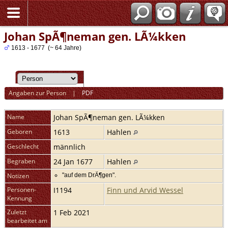
Johan SpÃ¶neman gen. LÃ¼kken
1613 - 1677 (~ 64 Jahre)
Angaben zur Person
|
PDF
Name
Johan
SpÃ¶neman gen. LÃ¼kken
Geboren
1613
Hahlen
Geschlecht
männlich
Begraben
24 Jan 1677
Hahlen
Notizen
"auf dem DrÃ¶gen".
Personen-
I1194
Finn und Arvid Wessel
Kennung
Zuletzt
1 Feb 2021
bearbeitet am