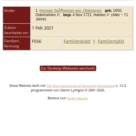
Kinder
1.
Herman SpÃ¶neman gen. Ohlemeyer
,
geb.
1650,
Osterhahlen
,
begr.
4 Nov 1721, Hahlen
(Alter ~ 71
Jahre)
Zuletzt
1 Feb 2021
bearbeitet am
Familien-
F556
Familienblatt
|
Familientafel
Kennung
Zur Desktop-Webseite wechseln
Diese Website läuft mit
v. 12.3,
The Next Generation of Genealogy Sitebuilding
programmiert von Darrin Lythgoe © 2001-2026.
Betreut von
.
Stefan Wessel