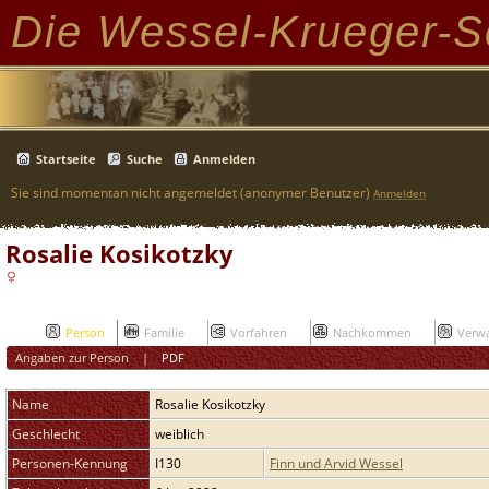
Die Wessel-Krueger-S
Startseite
Suche
Anmelden
Sie sind momentan nicht angemeldet (anonymer Benutzer)
Anmelden
Rosalie Kosikotzky
Person
Familie
Vorfahren
Nachkommen
Verwa
Angaben zur Person
|
PDF
Name
Rosalie
Kosikotzky
Geschlecht
weiblich
Personen-Kennung
I130
Finn und Arvid Wessel