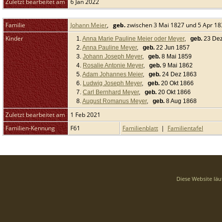
Zuletzt bearbeitet am
6 Jan 2022
Familie
Johann Meier
,
geb.
zwischen 3 Mai 1827 und 5 Apr 18
Kinder
1.
Anna Marie Pauline Meier oder Meyer
,
geb.
23 Dez
2.
Anna Pauline Meyer
,
geb.
22 Jun 1857
3.
Johann Joseph Meyer
,
geb.
8 Mai 1859
4.
Rosalie Antonie Meyer
,
geb.
9 Mai 1862
5.
Adam Johannes Meier
,
geb.
24 Dez 1863
6.
Ludwig Joseph Meyer
,
geb.
20 Okt 1866
7.
Carl Bernhard Meyer
,
geb.
20 Okt 1866
8.
August Romanus Meyer
,
geb.
8 Aug 1868
Zuletzt bearbeitet am
1 Feb 2021
Familien-Kennung
F61
Familienblatt
|
Familientafel
Diese Website läu