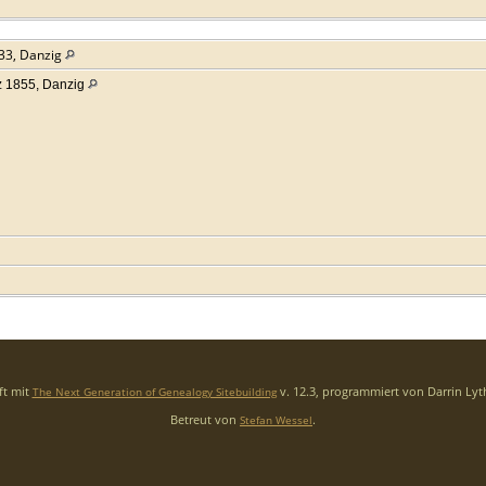
33, Danzig
 1855, Danzig
ft mit
v. 12.3, programmiert von Darrin Ly
The Next Generation of Genealogy Sitebuilding
Betreut von
.
Stefan Wessel