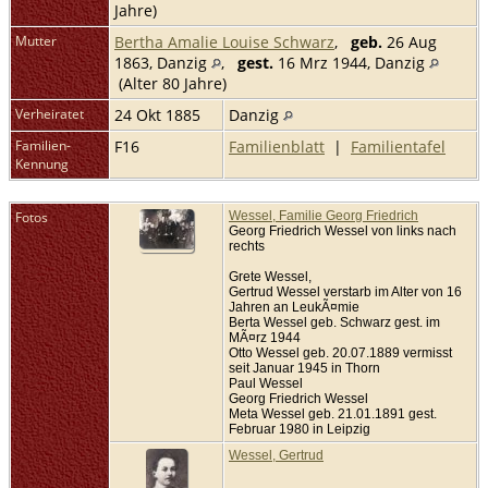
Jahre)
Mutter
Bertha Amalie Louise Schwarz
,
geb.
26 Aug
1863, Danzig
,
gest.
16 Mrz 1944, Danzig
(Alter 80 Jahre)
Verheiratet
24 Okt 1885
Danzig
Familien-
F16
Familienblatt
|
Familientafel
Kennung
Fotos
Wessel, Familie Georg Friedrich
Georg Friedrich Wessel von links nach
rechts
Grete Wessel,
Gertrud Wessel verstarb im Alter von 16
Jahren an LeukÃ¤mie
Berta Wessel geb. Schwarz gest. im
MÃ¤rz 1944
Otto Wessel geb. 20.07.1889 vermisst
seit Januar 1945 in Thorn
Paul Wessel
Georg Friedrich Wessel
Meta Wessel geb. 21.01.1891 gest.
Februar 1980 in Leipzig
Wessel, Gertrud