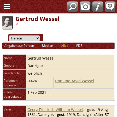
Gertrud Wessel
Angaben zur Person
|
Medien
|
Alles
|
PDF
Name
Gertrud
Wessel
Geboren
Danzig
Geschlecht
weiblich
Personen-
I1424
Finn und Arvid Wessel
Kennung
Zuletzt
1 Feb 2021
bearbeitet am
Vater
Georg Friedrich Wilhelm Wessel
,
geb.
19 Aug
1861, Danzig
,
gest.
1919, Danzig
(Alter 57