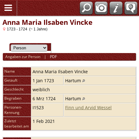
Anna Maria Ilsaben Vincke
1723 - 1724 (~ 1 Jahre)
Angaben zur Person
|
PDF
Name
Anna Maria Ilsaben
Vincke
Getauft
1 Jan 1723
Hartum
Geschlecht
weiblich
Begraben
6 Mrz 1724
Hartum
Personen-
I1523
Finn und Arvid Wessel
Kennung
Zuletzt
1 Feb 2021
bearbeitet am