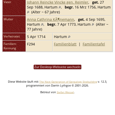
Vater
Johann Reincke Vincke gen. Reimler
,
get.
27
Sep 1688, Hartum
,
begr.
16 Mrz 1756, Hartum
(Alter ~ 67 Jahre)
Mutter
Anna Cathrina KÃ¶nemann
,
get.
4 Sep 1695,
Hartum
,
begr.
7 Apr 1773, Hartum
(Alter ~
77 Jahre)
Verheiratet
5 Apr 1714
Hartum
Familien-
F294
Familienblatt
|
Familientafel
Kennung
Zur Desktop-Webseite wechseln
Diese Website läuft mit
v. 12.3,
The Next Generation of Genealogy Sitebuilding
programmiert von Darrin Lythgoe © 2001-2026.
Betreut von
.
Stefan Wessel