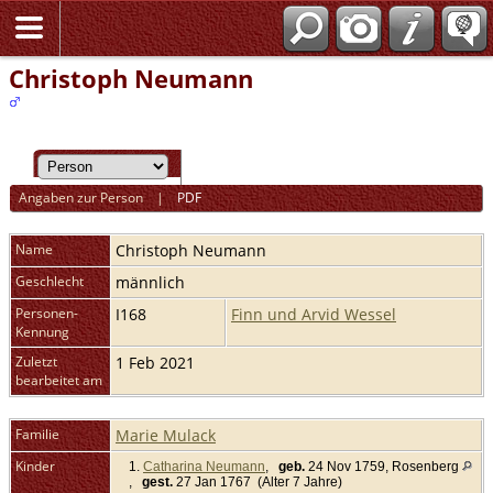
Christoph Neumann
Angaben zur Person
|
PDF
Name
Christoph
Neumann
Geschlecht
männlich
Personen-
I168
Finn und Arvid Wessel
Kennung
Zuletzt
1 Feb 2021
bearbeitet am
Familie
Marie Mulack
Kinder
1.
Catharina Neumann
,
geb.
24 Nov 1759, Rosenberg
,
gest.
27 Jan 1767 (Alter 7 Jahre)