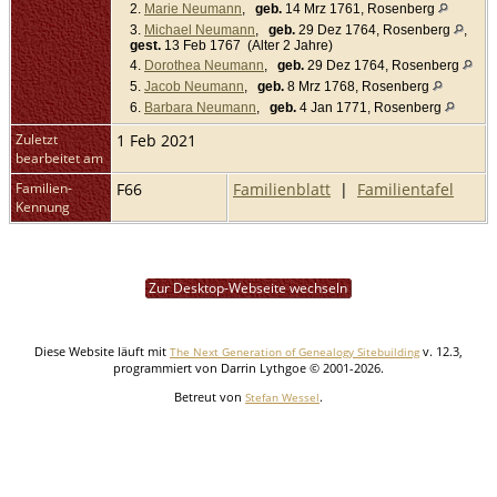
2.
Marie Neumann
,
geb.
14 Mrz 1761, Rosenberg
3.
Michael Neumann
,
geb.
29 Dez 1764, Rosenberg
,
gest.
13 Feb 1767 (Alter 2 Jahre)
4.
Dorothea Neumann
,
geb.
29 Dez 1764, Rosenberg
5.
Jacob Neumann
,
geb.
8 Mrz 1768, Rosenberg
6.
Barbara Neumann
,
geb.
4 Jan 1771, Rosenberg
Zuletzt
1 Feb 2021
bearbeitet am
Familien-
F66
Familienblatt
|
Familientafel
Kennung
Zur Desktop-Webseite wechseln
Diese Website läuft mit
v. 12.3,
The Next Generation of Genealogy Sitebuilding
programmiert von Darrin Lythgoe © 2001-2026.
Betreut von
.
Stefan Wessel