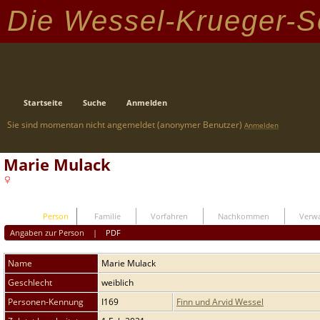
Die Wessel-Krueger-S
Startseite
Suche
Anmelden
Sie sind momentan nicht angemeldet (anonymer Benutzer)
Anmelden
Marie Mulack
Person
Familie
Vorfahren
Nachkommen
Verwa
Angaben zur Person
|
PDF
Name
Marie
Mulack
Geschlecht
weiblich
Personen-Kennung
I169
Finn und Arvid Wessel