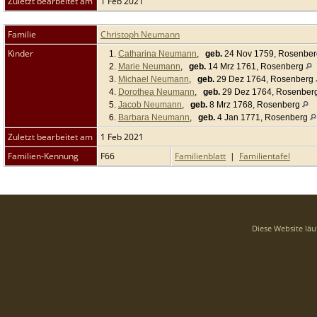
Zuletzt bearbeitet am
1 Feb 2021
Familie
Christoph Neumann
Kinder
1.
Catharina Neumann
,
geb.
24 Nov 1759, Rosenbe
2.
Marie Neumann
,
geb.
14 Mrz 1761, Rosenberg
3.
Michael Neumann
,
geb.
29 Dez 1764, Rosenberg
4.
Dorothea Neumann
,
geb.
29 Dez 1764, Rosenber
5.
Jacob Neumann
,
geb.
8 Mrz 1768, Rosenberg
6.
Barbara Neumann
,
geb.
4 Jan 1771, Rosenberg
Zuletzt bearbeitet am
1 Feb 2021
Familien-Kennung
F66
Familienblatt
|
Familientafel
Diese Website läu