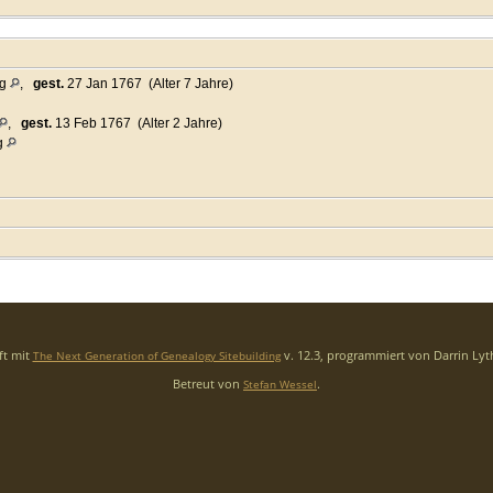
rg
,
gest.
27 Jan 1767 (Alter 7 Jahre)
,
gest.
13 Feb 1767 (Alter 2 Jahre)
g
ft mit
v. 12.3, programmiert von Darrin Ly
The Next Generation of Genealogy Sitebuilding
Betreut von
.
Stefan Wessel