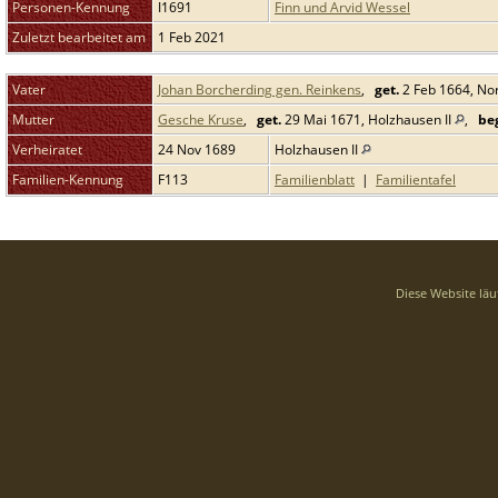
Personen-Kennung
I1691
Finn und Arvid Wessel
Zuletzt bearbeitet am
1 Feb 2021
Vater
Johan Borcherding gen. Reinkens
,
get.
2 Feb 1664, N
Mutter
Gesche Kruse
,
get.
29 Mai 1671, Holzhausen II
,
beg
Verheiratet
24 Nov 1689
Holzhausen II
Familien-Kennung
F113
Familienblatt
|
Familientafel
Diese Website läu