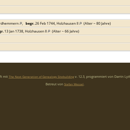
ordhemmern
,
begr.
26 Feb 1744, Holzhausen II
(Alter ~ 80 Jahre)
r.
13 Jan 1738, Holzhausen II
(Alter ~ 66 Jahre)
ft mit
v. 12.3, programmiert von Darrin Ly
The Next Generation of Genealogy Sitebuilding
Betreut von
.
Stefan Wessel