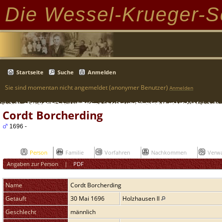
Die Wessel-Krueger-S
Startseite
Suche
Anmelden
Sie sind momentan nicht angemeldet (anonymer Benutzer)
Anmelden
Cordt Borcherding
1696 -
Person
Familie
Vorfahren
Nachkommen
Verwa
Angaben zur Person
|
PDF
Name
Cordt
Borcherding
Getauft
30 Mai 1696
Holzhausen II
Geschlecht
männlich