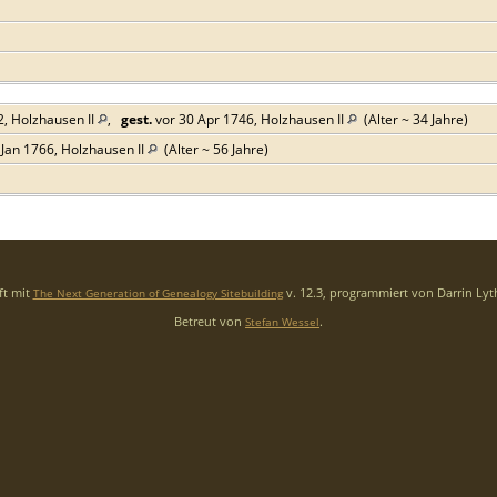
, Holzhausen II
,
gest.
vor 30 Apr 1746, Holzhausen II
(Alter ~ 34 Jahre)
Jan 1766, Holzhausen II
(Alter ~ 56 Jahre)
ft mit
v. 12.3, programmiert von Darrin Ly
The Next Generation of Genealogy Sitebuilding
Betreut von
.
Stefan Wessel