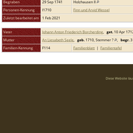
Begraben
29 Sep 1741
Holzhausen II
Personen-Kennung
I1710
Finn und Arvid Wessel
Zuletzt bearbeitet am
1 Feb 2021
Vater
Johann Anton Friederich Borcherding
,
get.
10 Apr 1712
Mutter
An Liesabeth Seele
,
geb.
1710, Stemmer ?
,
begr.
3 
Familien-Kennung
F114
Familienblatt
|
Familientafel
Diese Website läu