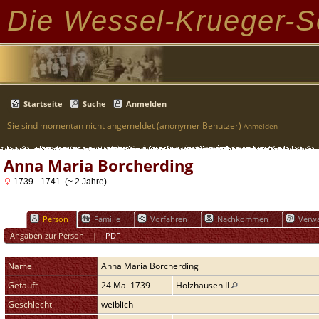
Die Wessel-Krueger-S
Startseite
Suche
Anmelden
Sie sind momentan nicht angemeldet (anonymer Benutzer)
Anmelden
Anna Maria Borcherding
1739 - 1741 (~ 2 Jahre)
Person
Familie
Vorfahren
Nachkommen
Verwa
Angaben zur Person
|
PDF
Name
Anna Maria
Borcherding
Getauft
24 Mai 1739
Holzhausen II
Geschlecht
weiblich