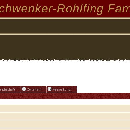
chwenker-Rohlfing Fam
ndtschaft
Zeitstrahl
Anmerkung