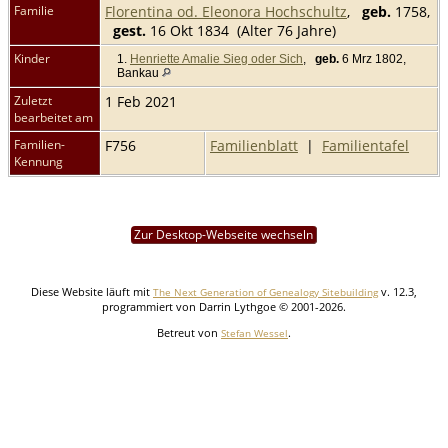
Familie
Florentina od. Eleonora Hochschultz
,
geb.
1758,
gest.
16 Okt 1834 (Alter 76 Jahre)
Kinder
1.
Henriette Amalie Sieg oder Sich
,
geb.
6 Mrz 1802,
Bankau
Zuletzt
1 Feb 2021
bearbeitet am
Familien-
F756
Familienblatt
|
Familientafel
Kennung
Zur Desktop-Webseite wechseln
Diese Website läuft mit
v. 12.3,
The Next Generation of Genealogy Sitebuilding
programmiert von Darrin Lythgoe © 2001-2026.
Betreut von
.
Stefan Wessel