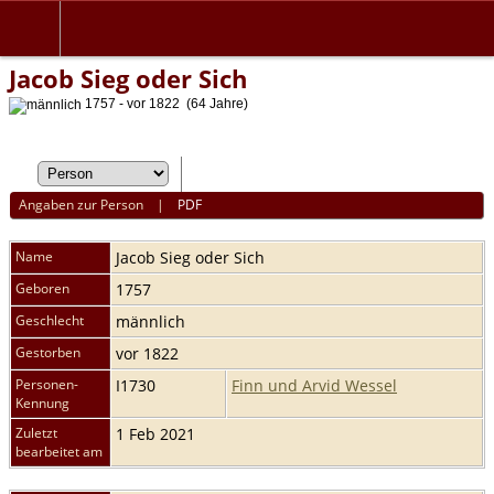
Jacob Sieg oder Sich
1757 - vor 1822 (64 Jahre)
Angaben zur Person
|
PDF
Name
Jacob
Sieg oder Sich
Geboren
1757
Geschlecht
männlich
Gestorben
vor 1822
Personen-
I1730
Finn und Arvid Wessel
Kennung
Zuletzt
1 Feb 2021
bearbeitet am