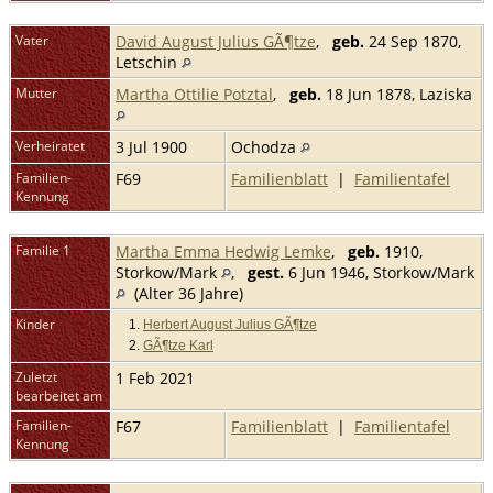
Vater
David August Julius GÃ¶tze
,
geb.
24 Sep 1870,
Letschin
Mutter
Martha Ottilie Potztal
,
geb.
18 Jun 1878, Laziska
Verheiratet
3 Jul 1900
Ochodza
Familien-
F69
Familienblatt
|
Familientafel
Kennung
Familie 1
Martha Emma Hedwig Lemke
,
geb.
1910,
Storkow/Mark
,
gest.
6 Jun 1946, Storkow/Mark
(Alter 36 Jahre)
Kinder
1.
Herbert August Julius GÃ¶tze
2.
GÃ¶tze Karl
Zuletzt
1 Feb 2021
bearbeitet am
Familien-
F67
Familienblatt
|
Familientafel
Kennung