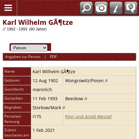
Karl Wilhelm GÃ¶tze
1902 - 1993 (90 Jahre)
Angaben zur Person
|
PDF
Name
Karl Wilhelm
GÃ¶tze
Geboren
12 Aug 1902
Wongrowitz/Posen
Geschlecht
männlich
Gestorben
11 Feb 1993
Beeskow
Begraben
Storkow/Mark
Personen-
I175
Finn und Arvid Wessel
Kennung
Zuletzt
1 Feb 2021
bearbeitet am