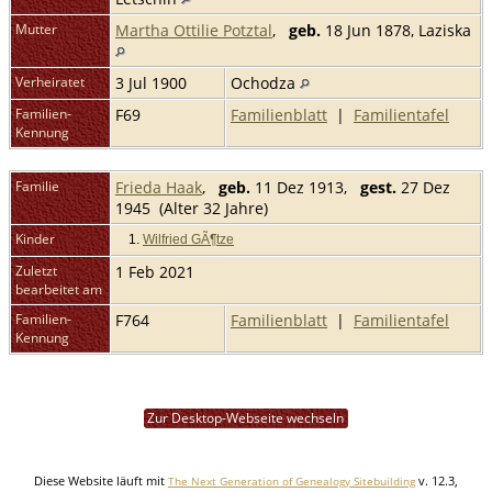
Mutter
Martha Ottilie Potztal
,
geb.
18 Jun 1878, Laziska
Verheiratet
3 Jul 1900
Ochodza
Familien-
F69
Familienblatt
|
Familientafel
Kennung
Familie
Frieda Haak
,
geb.
11 Dez 1913,
gest.
27 Dez
1945 (Alter 32 Jahre)
Kinder
1.
Wilfried GÃ¶tze
Zuletzt
1 Feb 2021
bearbeitet am
Familien-
F764
Familienblatt
|
Familientafel
Kennung
Zur Desktop-Webseite wechseln
Diese Website läuft mit
v. 12.3,
The Next Generation of Genealogy Sitebuilding