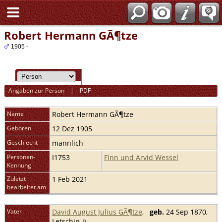
Robert Hermann GÃ¶tze
1905 -
Angaben zur Person
|
PDF
Name
Robert Hermann
GÃ¶tze
Geboren
12 Dez 1905
Geschlecht
männlich
Personen-
I1753
Finn und Arvid Wessel
Kennung
Zuletzt
1 Feb 2021
bearbeitet am
Vater
David August Julius GÃ¶tze
,
geb.
24 Sep 1870,
Letschin