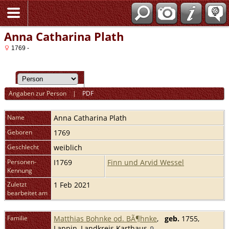
Anna Catharina Plath
1769 -
Angaben zur Person
|
PDF
Name
Anna Catharina
Plath
Geboren
1769
Geschlecht
weiblich
Personen-
I1769
Finn und Arvid Wessel
Kennung
Zuletzt
1 Feb 2021
bearbeitet am
Familie
Matthias Bohnke od. BÃ¶hnke
,
geb.
1755,
Lappin, Landkreis Karthaus