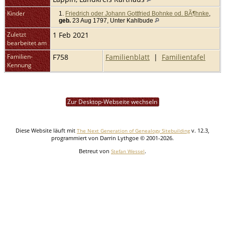
Kinder
1.
Friedrich oder Johann Gottfried Bohnke od. BÃ¶hnke
,
geb.
23 Aug 1797, Unter Kahlbude
Zuletzt
1 Feb 2021
bearbeitet am
Familien-
F758
Familienblatt
|
Familientafel
Kennung
Zur Desktop-Webseite wechseln
Diese Website läuft mit
v. 12.3,
The Next Generation of Genealogy Sitebuilding
programmiert von Darrin Lythgoe © 2001-2026.
Betreut von
.
Stefan Wessel