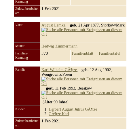
Kennung
Zuletzt bearbeitet
1 Feb 2021
am
Vater
August Lemke
,
geb.
21 Apr 1877, Storkow/Mark
Mutter
Hedwig Zimmermann
Familien-
F70
Familienblatt
|
Familientafel
Kennung
Familie
Karl Wilhelm GÃ¶tze
,
geb.
12 Aug 1902,
Wongrowitz/Posen
,
gest.
11 Feb 1993, Beeskow
(Alter 90 Jahre)
Kinder
1.
Herbert August Julius GÃ¶tze
2.
GÃ¶tze Karl
Zuletzt bearbeitet
1 Feb 2021
am