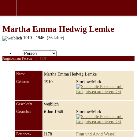
Martha Emma Hedwig Lemke
1910 - 1946 (36 Jahre)
Angaben zur Person
|
PDF
Name
Martha Emma Hedwig
Lemke
Geboren
1910
Storkow/Mark
Geschlecht
weiblich
Gestorben
6 Jun 1946
Storkow/Mark
Personen-
I178
Finn und Arvid Wessel