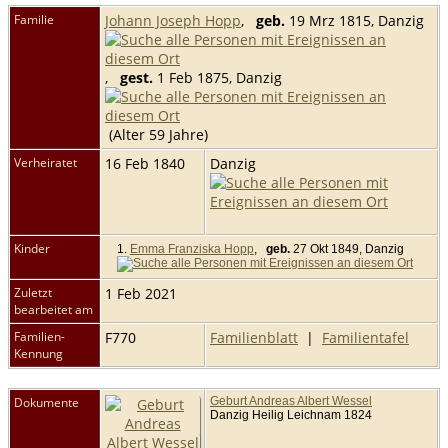
Familie
Johann Joseph Hopp
,
geb.
19 Mrz 1815, Danzig
,
gest.
1 Feb 1875, Danzig
(Alter 59 Jahre)
Verheiratet
16 Feb 1840
Danzig
Kinder
1.
Emma Franziska Hopp
,
geb.
27 Okt 1849, Danzig
Zuletzt
1 Feb 2021
bearbeitet am
Familien-
F770
Familienblatt
|
Familientafel
Kennung
Dokumente
Geburt Andreas Albert Wessel
Danzig Heilig Leichnam 1824