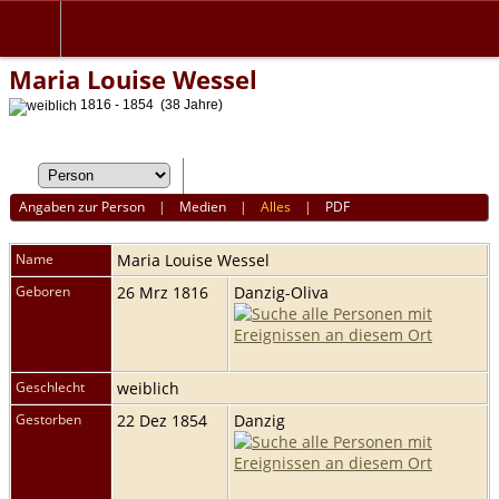
Maria Louise Wessel
1816 - 1854 (38 Jahre)
Angaben zur Person
|
Medien
|
Alles
|
PDF
Name
Maria Louise
Wessel
Geboren
26 Mrz 1816
Danzig-Oliva
Geschlecht
weiblich
Gestorben
22 Dez 1854
Danzig