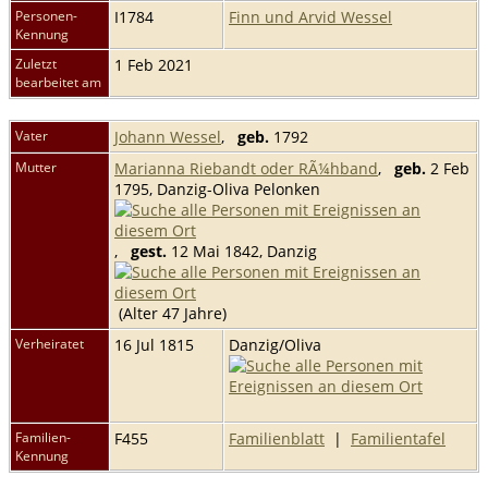
Personen-
I1784
Finn und Arvid Wessel
Kennung
Zuletzt
1 Feb 2021
bearbeitet am
Vater
Johann Wessel
,
geb.
1792
Mutter
Marianna Riebandt oder RÃ¼hband
,
geb.
2 Feb
1795, Danzig-Oliva Pelonken
,
gest.
12 Mai 1842, Danzig
(Alter 47 Jahre)
Verheiratet
16 Jul 1815
Danzig/Oliva
Familien-
F455
Familienblatt
|
Familientafel
Kennung