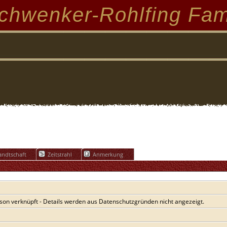
chwenker-Rohlfing Fam
ndtschaft
Zeitstrahl
Anmerkung
son verknüpft - Details werden aus Datenschutzgründen nicht angezeigt.