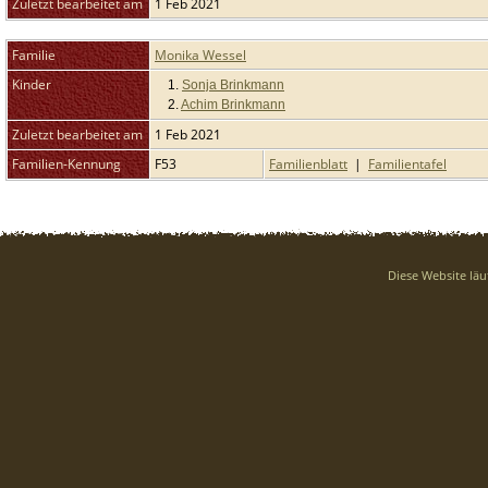
Zuletzt bearbeitet am
1 Feb 2021
Familie
Monika Wessel
Kinder
1.
Sonja Brinkmann
2.
Achim Brinkmann
Zuletzt bearbeitet am
1 Feb 2021
Familien-Kennung
F53
Familienblatt
|
Familientafel
Diese Website läu