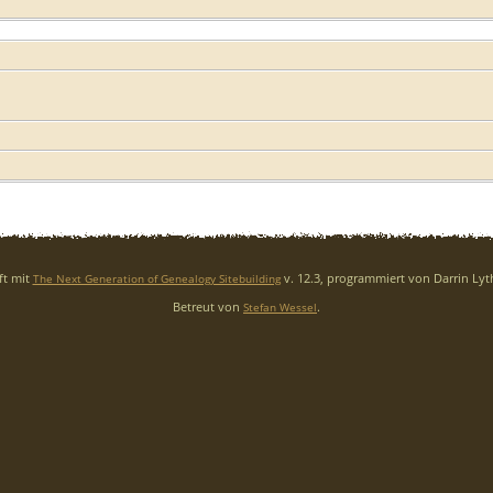
ft mit
v. 12.3, programmiert von Darrin Ly
The Next Generation of Genealogy Sitebuilding
Betreut von
.
Stefan Wessel