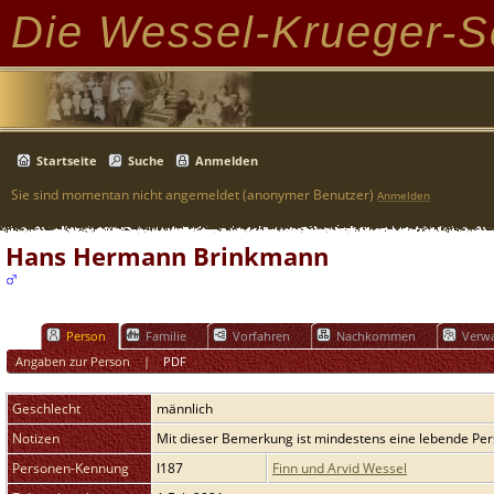
Die Wessel-Krueger-S
Startseite
Suche
Anmelden
Sie sind momentan nicht angemeldet (anonymer Benutzer)
Anmelden
Hans Hermann Brinkmann
Person
Familie
Vorfahren
Nachkommen
Verwa
Angaben zur Person
|
PDF
Geschlecht
männlich
Notizen
Mit dieser Bemerkung ist mindestens eine lebende Per
Personen-Kennung
I187
Finn und Arvid Wessel