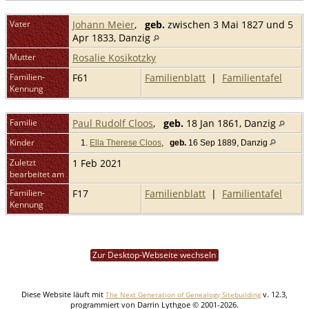
Vater
Johann Meier
,
geb.
zwischen 3 Mai 1827 und 5
Apr 1833, Danzig
Mutter
Rosalie Kosikotzky
Familien-
F61
Familienblatt
|
Familientafel
Kennung
Familie
Paul Rudolf Cloos
,
geb.
18 Jan 1861, Danzig
Kinder
1.
Ella Therese Cloos
,
geb.
16 Sep 1889, Danzig
Zuletzt
1 Feb 2021
bearbeitet am
Familien-
F17
Familienblatt
|
Familientafel
Kennung
Zur Desktop-Webseite wechseln
Diese Website läuft mit
v. 12.3,
The Next Generation of Genealogy Sitebuilding
programmiert von Darrin Lythgoe © 2001-2026.