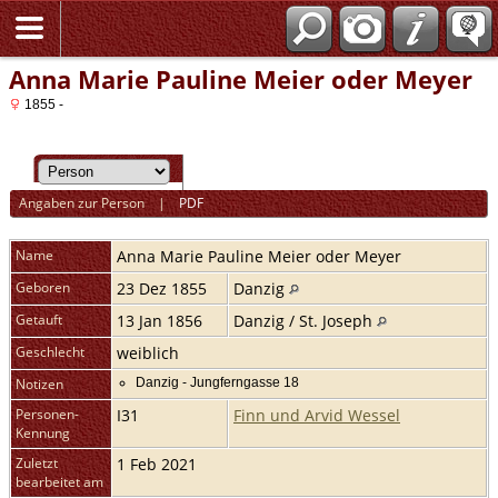
Anna Marie Pauline Meier oder Meyer
1855 -
Angaben zur Person
|
PDF
Name
Anna Marie Pauline
Meier oder Meyer
Geboren
23 Dez 1855
Danzig
Getauft
13 Jan 1856
Danzig / St. Joseph
Geschlecht
weiblich
Notizen
Danzig - Jungferngasse 18
Personen-
I31
Finn und Arvid Wessel
Kennung
Zuletzt
1 Feb 2021
bearbeitet am