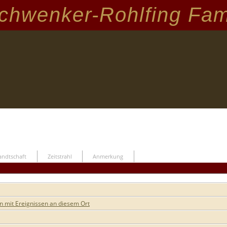
chwenker-Rohlfing Fam
ndtschaft
Zeitstrahl
Anmerkung