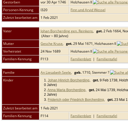
Gestorben
vor 30 Apr 1746
Holzhausen II
Personen-Kennung
I320
Finn und Arvid Wessel
Zuletzt bearbeitet am
1 Feb 2021
Vater
Johan Borcherding gen. Reinkens
,
get.
2 Feb 1664, N
(Alter ~ 80 Jahre)
Mutter
Gesche Kruse
,
get.
29 Mai 1671, Holzhausen II
Verheiratet
24 Nov 1689
Holzhausen II
Familien-Kennung
F113
Familienblatt
|
Familientafel
Familie
An Liesabeth Seele
,
geb.
1710, Stemmer ?
Kinder
1.
Johan Hinrich Borcherding
,
get.
9 Feb 1738, Holzh
0 Jahre)
2.
Anna Maria Borcherding
,
get.
24 Mai 1739, Holzha
2 Jahre)
3.
Friderich oder Friedrich Borcherding
,
get.
23 Mai 1
Zuletzt bearbeitet am
1 Feb 2021
Familien-Kennung
F114
Familienblatt
|
Familientafel