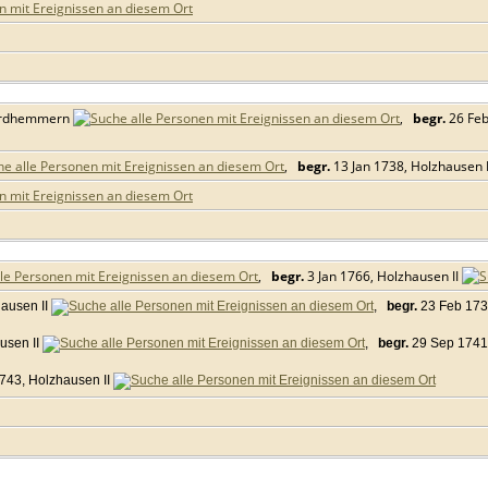
ordhemmern
,
begr.
26 Feb
,
begr.
13 Jan 1738, Holzhausen 
,
begr.
3 Jan 1766, Holzhausen II
ausen II
,
begr.
23 Feb 173
usen II
,
begr.
29 Sep 1741,
743, Holzhausen II