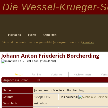
Die Wessel-Krueger-S
Startseite
Suche
Anmelden
Sie sind momentan nicht angemeldet (anonymer Benutzer)
Anmelden
Johann Anton Friederich Borcherding
1712 - vor 1746 (~ 34 Jahre)
Person
Familie
Vorfahren
Nachkommen
Verwa
Angaben zur Person
|
PDF
Name
Johann Anton Friederich
Borcherding
Getauft
10 Apr 1712
Holzhausen II
Geschlecht
männlich