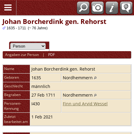
Johan Borcherdink gen. Rehorst
1635 - 1711 (~ 76 Jahre)
Angaben zur Person
|
PDF
Name
Johan
Borcherdink gen. Rehorst
Geboren
1635
Nordhemmern
Geschlecht
männlich
Begraben
27 Feb 1711
Nordhemmern
Personen-
I430
Finn und Arvid Wessel
Kennung
Zuletzt
1 Feb 2021
bearbeitet am