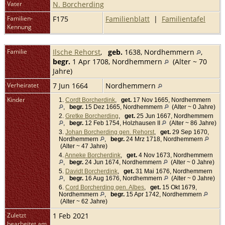
Vater
N. Borcherding
Familien-
F175
Familienblatt
|
Familientafel
Kennung
Familie
Ilsche Rehorst
,
geb.
1638, Nordhemmern
,
begr.
1 Apr 1708, Nordhemmern
(Alter ~ 70
Jahre)
Verheiratet
7 Jun 1664
Nordhemmern
Kinder
1.
Cordt Borcherdink
,
get.
17 Nov 1665, Nordhemmern
,
begr.
15 Dez 1665, Nordhemmern
(Alter ~ 0 Jahre)
2.
Gretke Borcherding
,
get.
25 Jun 1667, Nordhemmern
,
begr.
12 Feb 1754, Holzhausen II
(Alter ~ 86 Jahre)
3.
Johan Borcherding gen. Rehorst
,
get.
29 Sep 1670,
Nordhemmern
,
begr.
24 Mrz 1718, Nordhemmern
(Alter ~ 47 Jahre)
4.
Anneke Borcherdink
,
get.
4 Nov 1673, Nordhemmern
,
begr.
24 Jun 1674, Nordhemmern
(Alter ~ 0 Jahre)
5.
Davidt Borcherdink
,
get.
31 Mai 1676, Nordhemmern
,
begr.
16 Aug 1676, Nordhemmern
(Alter ~ 0 Jahre)
6.
Cord Borcherding gen. Albes
,
get.
15 Okt 1679,
Nordhemmern
,
begr.
15 Apr 1742, Nordhemmern
(Alter ~ 62 Jahre)
Zuletzt
1 Feb 2021
bearbeitet am