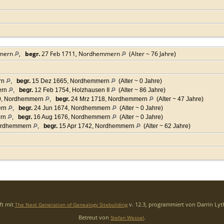
mmern
,
begr.
27 Feb 1711, Nordhemmern
(Alter ~ 76 Jahre)
rn
,
begr.
15 Dez 1665, Nordhemmern
(Alter ~ 0 Jahre)
ern
,
begr.
12 Feb 1754, Holzhausen II
(Alter ~ 86 Jahre)
0, Nordhemmern
,
begr.
24 Mrz 1718, Nordhemmern
(Alter ~ 47 Jahre)
ern
,
begr.
24 Jun 1674, Nordhemmern
(Alter ~ 0 Jahre)
ern
,
begr.
16 Aug 1676, Nordhemmern
(Alter ~ 0 Jahre)
Nordhemmern
,
begr.
15 Apr 1742, Nordhemmern
(Alter ~ 62 Jahre)
ft mit
v. 12.3, programmiert von Darrin Ly
The Next Generation of Genealogy Sitebuilding
Betreut von
.
Stefan Wessel