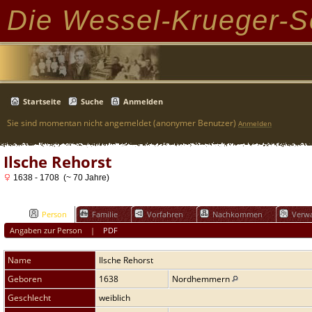
Die Wessel-Krueger-S
Startseite
Suche
Anmelden
Sie sind momentan nicht angemeldet (anonymer Benutzer)
Anmelden
Ilsche Rehorst
1638 - 1708 (~ 70 Jahre)
Person
Familie
Vorfahren
Nachkommen
Verwa
Angaben zur Person
|
PDF
Name
Ilsche
Rehorst
Geboren
1638
Nordhemmern
Geschlecht
weiblich