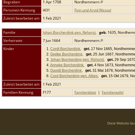
Begraben
1 Apr 1708
Nordhemmern
Personen-Kennung
I431
Finn und Arvid Wessel
Zuletzt bearbeitet am
1 Feb 2021
Familie
Johan Borcherdink gen. Rehorst
,
geb.
1635, Nordhe
Verheiratet
7 Jun 1664
Nordhemmern
Kinder
1.
Cordt Borcherdink
,
get.
17 Nov 1665, Nordhemme
2.
Gretke Borcherding
,
get.
25 Jun 1667, Nordhemm
3.
Johan Borcherding gen. Rehorst
,
get.
29 Sep 167
4.
Anneke Borcherdink
,
get.
4 Nov 1673, Nordhemm
5.
Davidt Borcherdink
,
get.
31 Mai 1676, Nordhemm
6.
Cord Borcherding gen. Albes
,
get.
15 Okt 1679, 
Zuletzt bearbeitet am
1 Feb 2021
Familien-Kennung
F177
Familienblatt
|
Familientafel
Diese Website läu