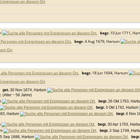
um
,
begr.
10 Jun 1711, Ha
,
begr.
4 Aug 1679, Hartum
,
begr.
18 Jun 1694, Hartum
,
get.
30 Nov 1674, Hartum
(Alter ~ 56 Jahre)
um
,
begr.
26 Okt 1763, Har
,
begr.
3 Okt 1742, Hartum
683, Hartum
,
begr.
6 Nov 1
m
,
begr.
30 Apr 1703, Hart
um
,
begr.
3 Sep 1749, Har
5 Sep 1688, Hartum
,
begr.