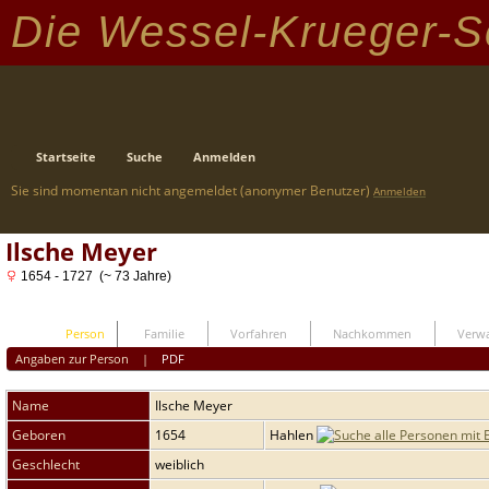
Die Wessel-Krueger-S
Startseite
Suche
Anmelden
Sie sind momentan nicht angemeldet (anonymer Benutzer)
Anmelden
Ilsche Meyer
1654 - 1727 (~ 73 Jahre)
Person
Familie
Vorfahren
Nachkommen
Verwa
Angaben zur Person
|
PDF
Name
Ilsche
Meyer
Geboren
1654
Hahlen
Geschlecht
weiblich