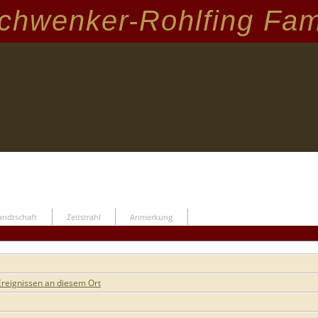
chwenker-Rohlfing Fam
ndtschaft
Zeitstrahl
Anmerkung