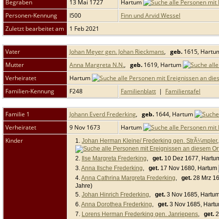
Begraben
13 Mai 1727
Hartum
Personen-Kennung
I500
Finn und Arvid Wessel
Zuletzt bearbeitet am
1 Feb 2021
Vater
Johan Meyer gen. Johan Rieckmans
,
geb.
1615, Hart
Mutter
Anna Margreta N.N.
,
geb.
1619, Hartum
Verheiratet
Hartum
Familien-Kennung
F248
Familienblatt
|
Familientafel
Familie 1
Johann Everd Frederking
,
geb.
1644, Hartum
Verheiratet
9 Nov 1673
Hartum
Kinder
1.
Johan Herman Kleine/ Frederking gen. StrÃ¼mpler
2.
Ilse Margreta Frederking
,
get.
10 Dez 1677, Hart
3.
Anna Ilsche Frederking
,
get.
17 Nov 1680, Hartum
4.
Anna Cathrina Margreta Frederking
,
get.
28 Mrz 1
Jahre)
5.
Johan Hinrich Frederking
,
get.
3 Nov 1685, Hartu
6.
Anna Dorothea Frederking
,
get.
3 Nov 1685, Hart
7.
Lorens Herman Frederking gen. Janriepens
,
get.
2