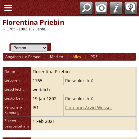
Florentina Priebin
1765 - 1802 (37 Jahre)
Angaben zur Person
|
Medien
|
Alles
|
PDF
Name
Florentina
Priebin
Geboren
1765
Riesenkirch
Geschlecht
weiblich
Gestorben
19 Jan 1802
Riesenkirch
Personen-
I51
Finn und Arvid Wessel
Kennung
Zuletzt
1 Feb 2021
bearbeitet am