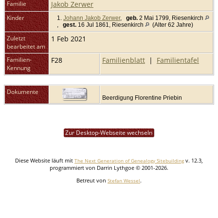
Familie
Jakob Zerwer
Kinder
1.
Johann Jakob Zerwer
,
geb.
2 Mai 1799, Riesenkirch
,
gest.
16 Jul 1861, Riesenkirch
(Alter 62 Jahre)
Zuletzt
1 Feb 2021
bearbeitet am
Familien-
F28
Familienblatt
|
Familientafel
Kennung
Dokumente
Beerdigung Florentine Priebin
Zur Desktop-Webseite wechseln
Diese Website läuft mit
v. 12.3,
The Next Generation of Genealogy Sitebuilding
programmiert von Darrin Lythgoe © 2001-2026.
Betreut von
.
Stefan Wessel