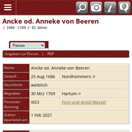
Ancke od. Anneke von Beeren
1686 - 1769 (~ 82 Jahre)
Angaben zur Person
|
PDF
Name
Ancke od. Anneke
von Beeren
Getauft
25 Aug 1686
Nordhemmern
Geschlecht
weiblich
Begraben
30 Mrz 1769
Hartum
Personen-
I653
Finn und Arvid Wessel
Kennung
Zuletzt
1 Feb 2021
bearbeitet am