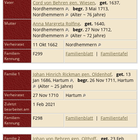
Vater
Cord von Behren gen. Wiesen
,
get.
1637,
Nordhemmern
,
begr.
3 Mai 1713,
Nordhemmern
(Alter ~ 76 Jahre)
Mutter
Anna Margreta Rolfing
,
get.
1640,
Nordhemmern
,
begr.
27 Nov 1712,
Nordhemmern
(Alter ~ 72 Jahre)
Verheiratet
11 Okt 1662
Nordhemmern
Familien-
F299
Familienblatt
|
Familientafel
Kennung
Familie 1
Johan Hinrich Rickman gen. Oldenhof
,
get.
13
Jan 1686, Hartum
,
begr.
26 Nov 1711, Hartum
(Alter ~ 25 Jahre)
Verheiratet
27 Nov 1710
Hartum
Zuletzt
1 Feb 2021
bearbeitet am
Familien-
F298
Familienblatt
|
Familientafel
Kennung
Familie 2
Johan von Behren gen. Olthoff
,
get.
23 Feb