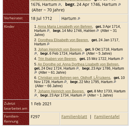
1676, Hartum
,
begr.
24 Apr 1746, Hartum
(Alter ~ 70 Jahre)
Verheiratet
18 Jul 1712
Hartum
Kinder
1.
Anna Maria Liesabeth von Behren
,
get.
3 Apr 1714,
Hartum
,
begr.
14 Mrz 1746, Hahlen
(Alter ~ 31
Jahre)
2.
Dorothea Elisabeth von Beeren
,
get.
24 Jan 1717,
Hartum
3.
Johan Heinrich von Beeren
,
get.
9 Okt 1718, Hartum
,
begr.
6 Feb 1724, Hartum
(Alter ~ 5 Jahre)
4.
Trin Ilsaben von Beeren
,
get.
15 Mrz 1722, Hartum
5.
An Dorothe od. Anna Dorthea Lisabeth von Behren
,
get.
24 Dez 1724, Hartum
,
begr.
23 Apr 1786, Hartum
(Alter ~ 61 Jahre)
6.
Christian von Behren gen. Oldhoff, LÃ¼ckens
,
get.
10
Nov 1728, Hartum
,
begr.
22 Mrz 1795, Hartum
(Alter ~ 66 Jahre)
7.
Johann Heinrich von Beeren
,
get.
8 Mrz 1733, Hartum
,
begr.
23 Apr 1734, Hartum
(Alter ~ 1 Jahre)
Zuletzt
1 Feb 2021
bearbeitet am
Familien-
F297
Familienblatt
|
Familientafel
Kennung