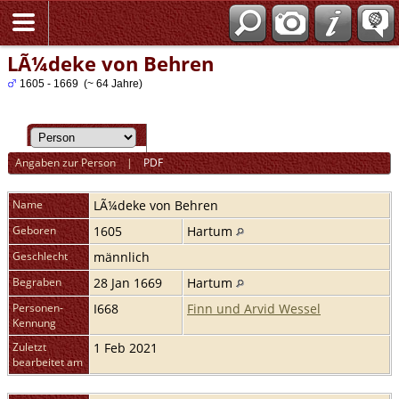
LÃ¼deke von Behren
1605 - 1669 (~ 64 Jahre)
Angaben zur Person
|
PDF
Name
LÃ¼deke
von Behren
Geboren
1605
Hartum
Geschlecht
männlich
Begraben
28 Jan 1669
Hartum
Personen-
I668
Finn und Arvid Wessel
Kennung
Zuletzt
1 Feb 2021
bearbeitet am