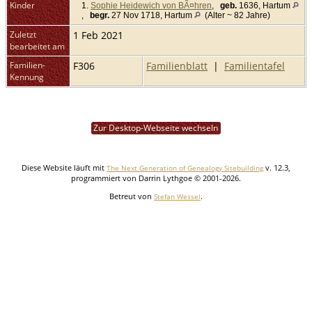
Kinder
1.
Sophie Heidewich von BÃ¤hren
,
geb.
1636, Hartum
,
begr.
27 Nov 1718, Hartum
(Alter ~ 82 Jahre)
Zuletzt
1 Feb 2021
bearbeitet am
Familien-
F306
Familienblatt
|
Familientafel
Kennung
Zur Desktop-Webseite wechseln
Diese Website läuft mit
v. 12.3,
The Next Generation of Genealogy Sitebuilding
programmiert von Darrin Lythgoe © 2001-2026.
Betreut von
.
Stefan Wessel