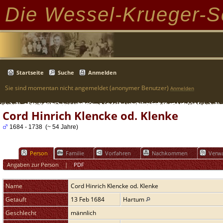
Die Wessel-Krueger-S
Startseite
Suche
Anmelden
Sie sind momentan nicht angemeldet (anonymer Benutzer)
Anmelden
Cord Hinrich Klencke od. Klenke
1684 - 1738 (~ 54 Jahre)
Person
Familie
Vorfahren
Nachkommen
Verwa
Angaben zur Person
|
PDF
Name
Cord Hinrich
Klencke od. Klenke
Getauft
13 Feb 1684
Hartum
Geschlecht
männlich