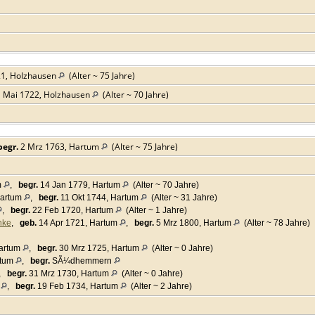
21, Holzhausen
(Alter ~ 75 Jahre)
 Mai 1722, Holzhausen
(Alter ~ 70 Jahre)
begr.
2 Mrz 1763, Hartum
(Alter ~ 75 Jahre)
m
,
begr.
14 Jan 1779, Hartum
(Alter ~ 70 Jahre)
Hartum
,
begr.
11 Okt 1744, Hartum
(Alter ~ 31 Jahre)
,
begr.
22 Feb 1720, Hartum
(Alter ~ 1 Jahre)
nke
,
geb.
14 Apr 1721, Hartum
,
begr.
5 Mrz 1800, Hartum
(Alter ~ 78 Jahre)
Hartum
,
begr.
30 Mrz 1725, Hartum
(Alter ~ 0 Jahre)
rtum
,
begr.
SÃ¼dhemmern
,
begr.
31 Mrz 1730, Hartum
(Alter ~ 0 Jahre)
m
,
begr.
19 Feb 1734, Hartum
(Alter ~ 2 Jahre)