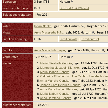
Begraben
3 Sep 1738
Hartum
Personen-Kennung
I683
Finn und Arvid Wessel
Zuletzt bearbeitet am
1 Feb 2021
Vater
Johan Klenke
,
geb.
1646, Hartum ?
,
begr.
6 Apr 17
Mutter
Anna Margrethe N.N.
,
geb.
1652, Hartum
,
begr.
31
Familien-Kennung
F316
Familienblatt
|
Familientafel
Familie
Anna Maria Suhtmeyer
,
get.
7 Dez 1687, Hartum
,
Verheiratet
17 Nov 1707
Hartum
Kinder
1.
Maria Elisabeth Klencke
,
get.
12 Feb 1708, Hartu
2.
Margretha Liesabeth Klencke
,
get.
21 Dez 1712, 
3.
Maria Ilsaben Klencke
,
get.
12 Feb 1719, Hartum
4.
Catharina Elisabeth od. Ann Carthrin Liesabeth Kle
5.
Anna Maricke Klencke
,
get.
7 Mrz 1723, Hartum
6.
Johann Cord Heinrich Klencke
,
get.
2 Mrz 1725, 
7.
Anna Maria Ilsaben Klencke
,
get.
28 Apr 1726, Ha
8.
Maria Ilsaben Klencke
,
get.
13 Jul 1729, Hartum
9.
Anna Dorothea Klencke
,
get.
26 Mrz 1731, Hartu
Zuletzt bearbeitet am
1 Feb 2021