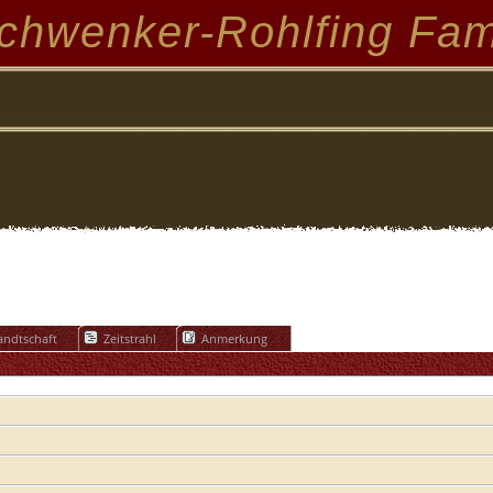
chwenker-Rohlfing Fam
ndtschaft
Zeitstrahl
Anmerkung