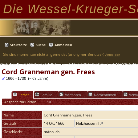
Die Wessel-Krueger-S
Startseite
Suche
Anmelden
Sie sind momentan nicht angemeldet (anonymer Benutzer)
Anmelden
Cord Granneman gen. Frees
1666 - 1730 (~ 63 Jahre)
Person
Familie
Vorfahren
Nachkommen
Verwa
Angaben zur Person
|
PDF
Name
Cord
Granneman gen. Frees
Getauft
14 Okt 1666
Holzhausen II
Geschlecht
männlich