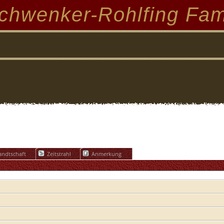
chwenker-Rohlfing Fam
ndtschaft
Zeitstrahl
Anmerkung