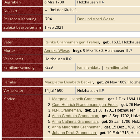
Begraben
6 Mrz 1730
Holzhausen II
Notizen
"bei der Kirche".
Personen-Kennung
I704
Finn und Arvid Wessel
Zuletzt bearbeitet am
1 Feb 2021
Vater
Reinke Granneman gen. Frehes
,
geb.
1633, Holzhause
Mutter
Anneke Wiese
,
begr.
9 Mrz 1680, Holzhausen II
Verheiratet
Holzhausen II
Familien-Kennung
F329
Familienblatt
|
Familientafel
Familie
Margretha Elisabeth Becker
,
get.
24 Nov 1669, Holzha
Verheiratet
14 Jul 1690
Holzhausen II
Kinder
1.
Margreta Lisebeth Granneman
,
get.
1 Dez 1694, H
2.
Cord Henrich Grandemann gen. Frees
,
get.
26 Nov
3.
N.N. Granneman
,
geb.
21 Jul 1701, Holzhausen II
4.
Anna Gerdruth Granneman
,
get.
3 Sep 1702, Holz
5.
Anna Cathrina Granneman
,
get.
28 Jan 1706, Holz
6.
Anna Margretha Granneman
,
get.
15 Dez 1709, Ho
7.
Johann Dirck Granneman
,
get.
19 Feb 1713, Holzh