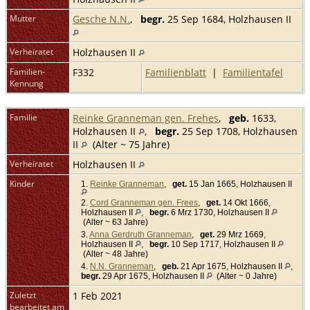
Mutter
Gesche N.N.
,
begr.
25 Sep 1684, Holzhausen II
Verheiratet
Holzhausen II
Familien-
F332
Familienblatt
|
Familientafel
Kennung
Familie
Reinke Granneman gen. Frehes
,
geb.
1633,
Holzhausen II
,
begr.
25 Sep 1708, Holzhausen
II
(Alter ~ 75 Jahre)
Verheiratet
Holzhausen II
Kinder
1.
Reinke Granneman
,
get.
15 Jan 1665, Holzhausen II
2.
Cord Granneman gen. Frees
,
get.
14 Okt 1666,
Holzhausen II
,
begr.
6 Mrz 1730, Holzhausen II
(Alter ~ 63 Jahre)
3.
Anna Gerdruth Granneman
,
get.
29 Mrz 1669,
Holzhausen II
,
begr.
10 Sep 1717, Holzhausen II
(Alter ~ 48 Jahre)
4.
N.N. Granneman
,
geb.
21 Apr 1675, Holzhausen II
,
begr.
29 Apr 1675, Holzhausen II
(Alter ~ 0 Jahre)
Zuletzt
1 Feb 2021
bearbeitet am