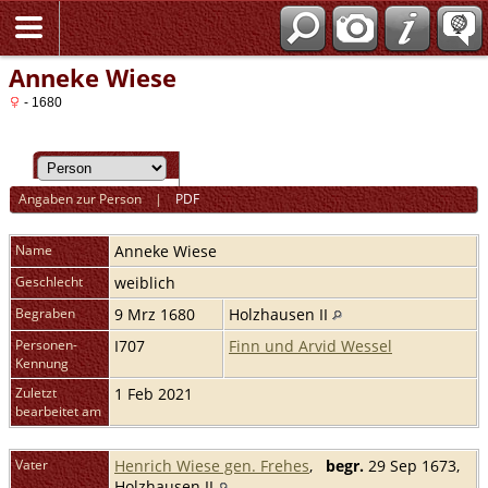
Anneke Wiese
- 1680
Angaben zur Person
|
PDF
Name
Anneke
Wiese
Geschlecht
weiblich
Begraben
9 Mrz 1680
Holzhausen II
Personen-
I707
Finn und Arvid Wessel
Kennung
Zuletzt
1 Feb 2021
bearbeitet am
Vater
Henrich Wiese gen. Frehes
,
begr.
29 Sep 1673,
Holzhausen II